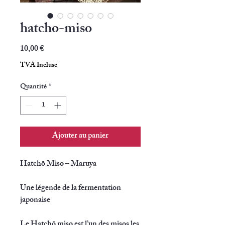
hatcho-miso
Prix
10,00 €
TVA Incluse
Quantité
*
Ajouter au panier
Hatchō Miso – Maruya
Une légende de la fermentation
japonaise
Le
Hatchō miso
est l’un des misos les