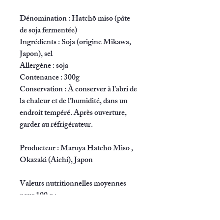
Dénomination
: Hatchō miso (pâte
de soja fermentée)
Ingrédients
: Soja (origine Mikawa,
Japon), sel
Allergène
: soja
Contenance
: 300g
Conservation
: À conserver à l’abri de
la chaleur et de l’humidité, dans un
endroit tempéré. Après ouverture,
garder au réfrigérateur.
Producteur
: Maruya Hatchō Miso ,
Okazaki (Aichi), Japon
Valeurs nutritionnelles moyennes
pour 100 g
:
Énergie : 245 kcal
Protéines : 20,1 g