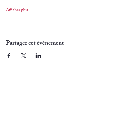
Afficher plus
Partager cet événement
Camoss
ons SASU
Noisy le Roi (78)
France