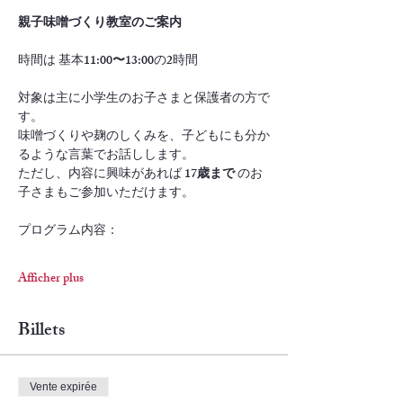
親子味噌づくり教室のご案内
時間は 基本
11:00〜13:00
の2時間
対象は主に小学生のお子さまと保護者の方で
す。
味噌づくりや麹のしくみを、子どもにも分か
るような言葉でお話しします。
ただし、内容に興味があれば 
17歳まで
 のお
子さまもご参加いただけます。
プログラム内容：
Afficher plus
Billets
Vente expirée